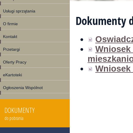
Usługi sprzątania
Dokumenty d
O firmie
Kontakt
Oswiadcz
Wniosek 
Przetargi
mieszkani
Oferty Pracy
Wniosek 
eKartoteki
Ogłoszenia Wspólnot
DOKUMENTY
do pobrania