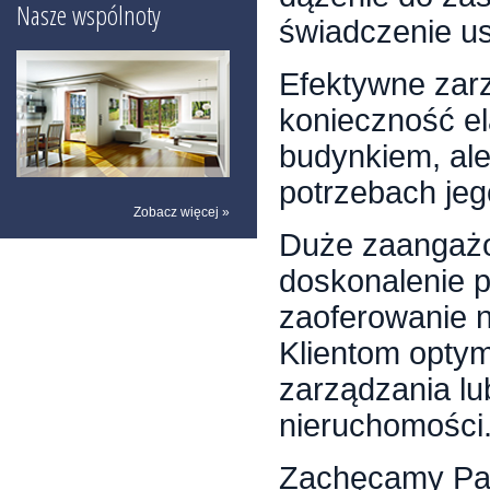
Nasze wspólnoty
świadczenie u
Efektywne zar
konieczność e
budynkiem, ale
potrzebach je
Zobacz więcej »
Duże zaangażo
doskonalenie p
zaoferowanie 
Klientom optym
zarządzania l
nieruchomości
Zachęcamy Pań