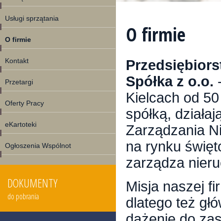
Usługi sprzątania
O firmie
O firmie
Kontakt
Przedsiębior
Spółka z o.o.
-
Przetargi
Kielcach od 50 
Oferty Pracy
spółką, działa
eKartoteki
Zarządzania N
na rynku święt
Ogłoszenia Wspólnot
zarządza nier
DOKUMENTY
Misja naszej f
do pobrania
dlatego też głó
dążenie do zas